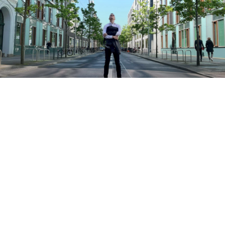
COACHING
Ich gestalte abwechslungsreiche Training mit Fokus
auf Lobbying und Wirkung im politischen Raum. Sie
lernen Grundlagen und Strategien für erfolgreiches
Networking und Advocacy, um ein fundiertes
Verständnis für erfolgreiche Netzwerkarbeit und mehr
Sicherheit auf externen Veranstaltungen zu erlangen.
Wenn der Auftritt stimmt, arbeiten wir an Artikulation,
Gestik und Rede. Meine Kolleg:innen von
wirmoderieren.com
durfte ich auf den ersten Metern
in die Moderation helfen. Zusammen gestalten wir