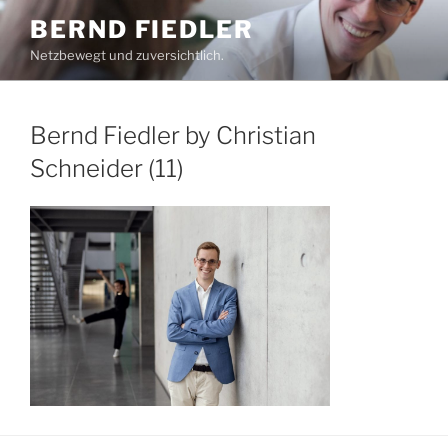
Zum
BERND FIEDLER
Inhalt
Netzbewegt und zuversichtlich.
springen
Bernd Fiedler by Christian
Schneider (11)