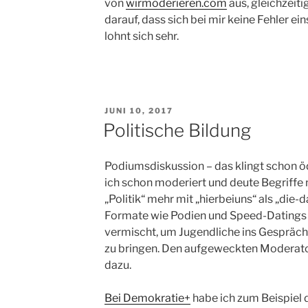
von
wirmoderieren.com
aus, gleichzeiti
darauf, dass sich bei mir keine Fehler ein
lohnt sich sehr.
VERÖFFENTLICHT
JUNI 10, 2017
AM
Politische Bildung
Podiumsdiskussion – das klingt schon ö
ich schon moderiert und deute Begriffe 
„Politik“ mehr mit „hierbeiuns“ als „die-d
Formate wie Podien und Speed-Datings
vermischt, um Jugendliche ins Gespräc
zu bringen. Den aufgeweckten Moderato
dazu.
Bei Demokratie+
habe ich zum Beispiel d