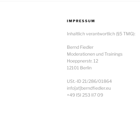
IMPRESSUM
Inhaltlich verantwortlich (§5 TMG):
Bernd Fiedler
Moderationen und Trainings
Hoeppnerstr. 12
12101 Berlin
USt.-ID 21/286/01864
info[at]berndfiedler.eu
+49 I5I 253 II7 09