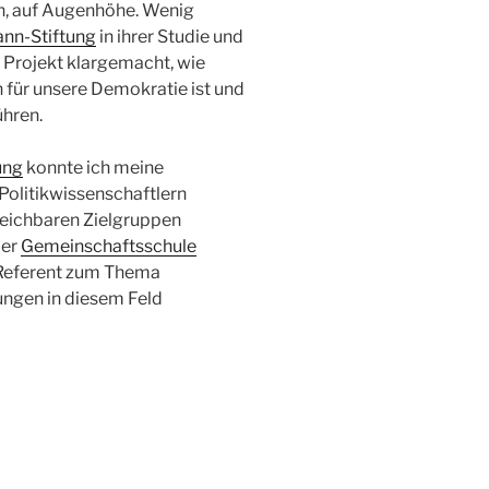
ich, auf Augenhöhe. Wenig
nn-Stiftung
in ihrer Studie und
 Projekt klargemacht, wie
 für unsere Demokratie ist und
ühren.
ung
konnte ich meine
Politikwissenschaftlern
eichbaren Zielgruppen
der
Gemeinschaftsschule
 Referent zum Thema
ungen in diesem Feld