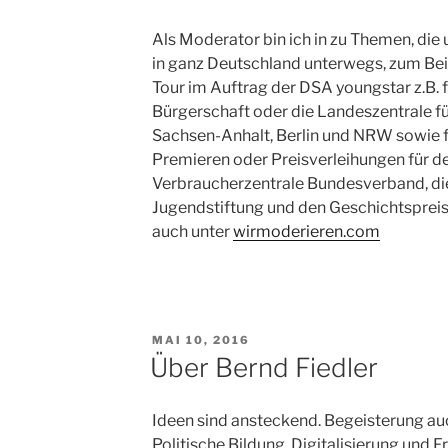
Als Moderator bin ich in zu Themen, die
in ganz Deutschland unterwegs, zum Beis
Tour im Auftrag der DSA youngstar z.B.
Bürgerschaft oder die Landeszentrale für
Sachsen-Anhalt, Berlin und NRW sowie f
Premieren oder Preisverleihungen für d
Verbraucherzentrale Bundesverband, di
Jugendstiftung und den Geschichtsprei
auch unter
wirmoderieren.com
VERÖFFENTLICHT
MAI 10, 2016
AM
Über Bernd Fiedler
Ideen sind ansteckend. Begeisterung a
Politische Bildung, Digitalisierung und F