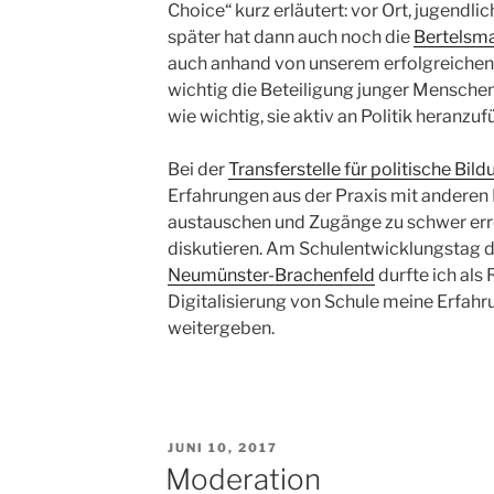
Choice“ kurz erläutert: vor Ort, jugendl
später hat dann auch noch die
Bertelsma
auch anhand von unserem erfolgreichen
wichtig die Beteiligung junger Menschen
wie wichtig, sie aktiv an Politik heranzuf
Bei der
Transferstelle für politische Bild
Erfahrungen aus der Praxis mit anderen 
austauschen und Zugänge zu schwer err
diskutieren. Am Schulentwicklungstag 
Neumünster-Brachenfeld
durfte ich als
Digitalisierung von Schule meine Erfahr
weitergeben.
VERÖFFENTLICHT
JUNI 10, 2017
AM
Moderation