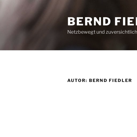
Zum
Inhalt
BERND FI
springen
Netzbewegt und zuversichtlich
AUTOR:
BERND FIEDLER