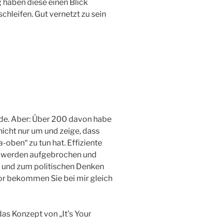
g haben diese einen Blick
schleifen. Gut vernetzt zu sein
de. Aber: Über 200 davon habe
nicht nur um und zeige, dass
a-oben“ zu tun hat. Effiziente
 werden aufgebrochen und
h und zum politischen Denken
r bekommen Sie bei mir gleich
as Konzept von „It’s Your